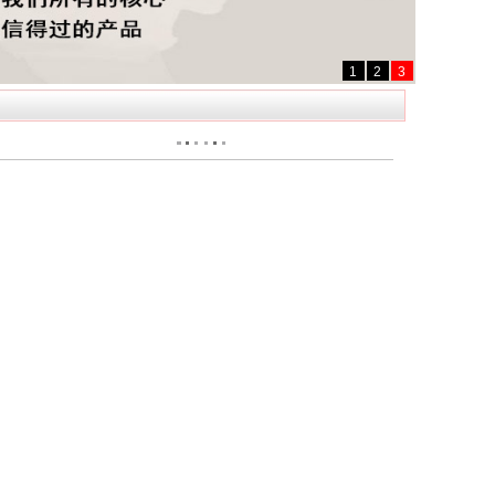
1
2
3