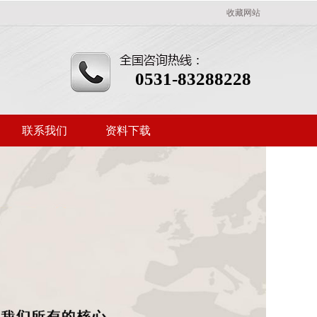
收藏网站
0531-83288228
联系我们
资料下载