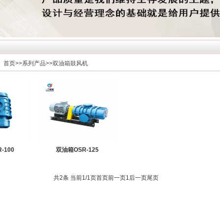
首页
>>
系列产品
>>
双油箱鼓风机
-100
双油箱OSR-125
共2条 当前1/1页
首页
前一页
1
后一页
尾页