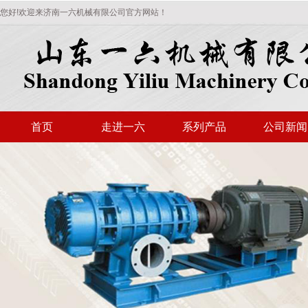
您好!欢迎来济南一六机械有限公司官方网站！
首页
走进一六
系列产品
公司新闻